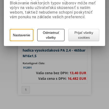
Hľadať
Blokovanie niektorých typov súborov môže mať
vplyv na vašu užívateľskú skúsenosť s naším
1
webom, taktiež nebudeme schopní poskytnúť
vám ponuku na základe vašich preferencií.
Zoradiť podľa: (
Ceny
)
Odmietnuť
Prijať všetky
Nastavenie
všetky
cookies
hadica vysokotlaková PA 2,4 - 465bar
M16x1,5
Katalógové číslo:
912891
Vaša cena bez DPH:
13,40 EUR
Vaša cena s DPH:
16,482 EUR
1