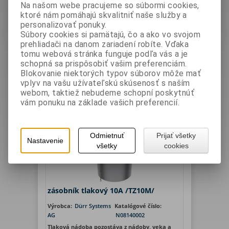
Výrobca
Filter
Na našom webe pracujeme so súbormi cookies,
ktoré nám pomáhajú skvalitniť naše služby a
Dürr Systems AG
personalizovať ponuky.
Súbory cookies si pamätajú, čo a ako vo svojom
Hľadať
prehliadači na danom zariadení robíte. Vďaka
tomu webová stránka funguje podľa vás a je
1
schopná sa prispôsobiť vašim preferenciám.
Blokovanie niektorých typov súborov môže mať
Zoradiť podľa: (
Katalogového čísla
)
vplyv na vašu užívateľskú skúsenosť s naším
webom, taktiež nebudeme schopní poskytnúť
vám ponuku na základe vašich preferencií.
Odmietnuť
Prijať všetky
Nastavenie
všetky
cookies
zásobník tlakový 10A /TZ10M/
Výrobca:
Dürr Systems
Katalógové číslo:
AG
N08140002
Tlaková nádoba pozostáva z nádoby, veka a