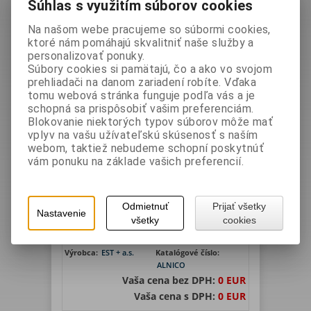
Súhlas s využitím súborov cookies
Dürr Systems Czech Republic a.s.
EST + a.s.
Na našom webe pracujeme so súbormi cookies,
ktoré nám pomáhajú skvalitniť naše služby a
Hľadať
personalizovať ponuky.
Súbory cookies si pamätajú, čo a ako vo svojom
1
prehliadači na danom zariadení robíte. Vďaka
tomu webová stránka funguje podľa vás a je
Zoradiť podľa: (
Dátumu pridania
)
schopná sa prispôsobiť vašim preferenciám.
Blokovanie niektorých typov súborov môže mať
vplyv na vašu užívateľskú skúsenosť s naším
webom, taktiež nebudeme schopní poskytnúť
vám ponuku na základe vašich preferencií.
Odmietnuť
Prijať všetky
Nastavenie
všetky
cookies
relé otáčkové ALNICO
Výrobca:
EST + a.s.
Katalógové číslo:
ALNICO
Vaša cena bez DPH:
0 EUR
Vaša cena s DPH:
0 EUR