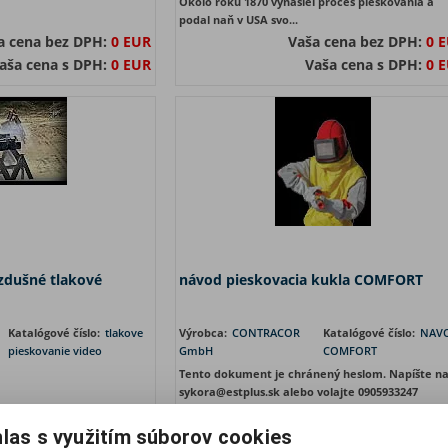
Okolo roku 1870 vynašiel proces pieskovania a
podal naň v USA svo...
a cena bez DPH:
0 EUR
Vaša cena bez DPH:
0 
aša cena s DPH:
0 EUR
Vaša cena s DPH:
0 
zdušné tlakové
návod pieskovacia kukla COMFORT
Katalógové číslo:
tlakove
Výrobca:
CONTRACOR
Katalógové číslo:
NAV
pieskovanie video
GmbH
COMFORT
Tento dokument je chránený heslom. Napíšte n
sykora@estplus.sk alebo volajte 0905933247
las s využitím súborov cookies