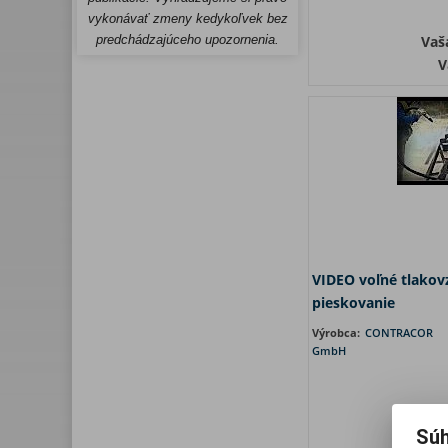
vykonávať zmeny kedykoľvek bez
predchádzajúceho upozornenia.
Vaš
V
VIDEO voľné tlakov
pieskovanie
Výrobca:
CONTRACOR
GmbH
Súh