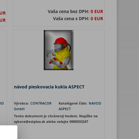
Vaša cena bez DPH:
0 EUR
EUR
Vaša cena s DPH:
0 EUR
EUR
návod pieskovacia kukla ASPECT
OD
Výrobca:
CONTRACOR
Katalógové číslo:
NAVOD
GmbH
ASPECT
a
Tento dokument je chránený heslom. Napíšte na
sykora@estplus.sk alebo volajte 0905933247