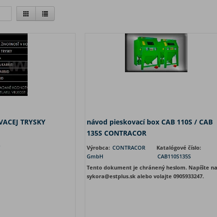
VACEJ TRYSKY
návod pieskovací box CAB 110S / CAB
135S CONTRACOR
Y
Výrobca:
CONTRACOR
Katalógové číslo:
GmbH
CAB110S135S
Tento dokument je chránený heslom. Napíšte n
sykora@estplus.sk alebo volajte 0905933247.