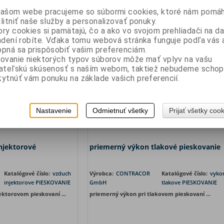
našom webe pracujeme so súbormi cookies, ktoré nám pomáh
litniť naše služby a personalizovať ponuky.
a cena bez DPH:
0 EUR
Vaša cena bez DPH:
0 
ry cookies si pamätajú, čo a ako vo svojom prehliadači na 
aša cena s DPH:
0 EUR
Vaša cena s DPH:
0 
adení robíte. Vďaka tomu webová stránka funguje podľa vás a
pná sa prispôsobiť vašim preferenciám.
ovanie niektorých typov súborov môže mať vplyv na vašu
vateľskú skúsenosť s naším webom, taktiež nebudeme schop
ytnúť vám ponuku na základe vašich preferencií.
Nastavenie
Odmietnuť všetky
Prijať všetky coo
njektorové
priemerný výkon tlakové pieskovanie
Katalógové číslo:
vzduch
Výrobca:
CONTRACOR
Katalógové číslo:
vyko
injektorove PIESKOVANIE
GmbH
tlakove PIESKOVANIE
ektorovom pieskovaní ...
priemerný výkon pri tlakovom pieskovaní ...