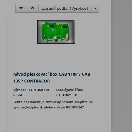
Zoradiť podľa: (
Výrobce
)
návod pieskovací box CAB 110P / CAB
135P CONTRACOR
Výrobca:
CONTRACOR
Katalógové číslo:
GmbH
CAB110P135P
a
Tento dokument je chránený heslom. Napíšte na
sykora@estplus.sk alebo volajte 0905933247.