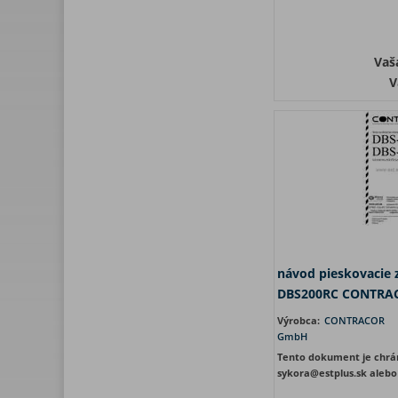
Vaš
V
návod pieskovacie 
DBS200RC CONTRA
Výrobca:
CONTRACOR
GmbH
Tento dokument je chrá
sykora@estplus.sk alebo 