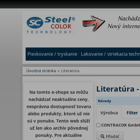
Pieskovanie / tryskanie
Lakovanie / striekacia tech
Úvodná stránka
»
Literatúra
Literatúra -
Na tomto e-shope sa môžu
nachádzať neaktuálne ceny,
Návody
nesprávna dostupnosť tovaru
Výrobca
Filter
alebo produkty, ktoré už nie
sú v ponuke. Tento web slúži
CONTRACOR Gmb
už len ako archív pôvodnej
ponuky. Pre aktuálne
Hľadať