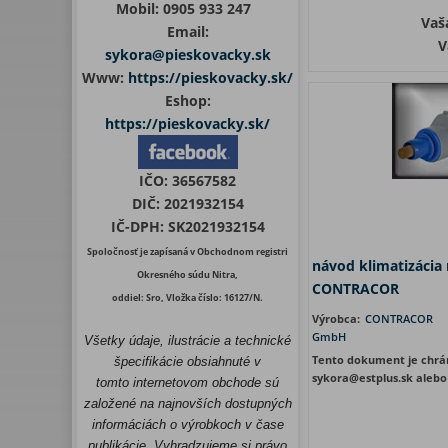
Mobil:
0905 933 247
Vaš
Email:
V
sykora@pieskovacky.sk
Www:
https://pieskovacky.sk/
Eshop:
https://pieskovacky.sk/
IČO:
36567582
DIČ:
2021932154
IČ-DPH:
SK2021932154
Spoločnosť je zapísaná v Obchodnom registri
návod klimatizácia
Okresného súdu Nitra,
CONTRACOR
oddiel: Sro, Vložka číslo: 16127/N.
Výrobca:
CONTRACOR
GmbH
Všetky údaje, ilustrácie a technické
Tento dokument je chrá
špecifikácie obsiahnuté v
sykora@estplus.sk alebo
tomto internetovom obchode sú
založené na najnovších dostupných
informáciách o výrobkoch v čase
publikácie. Vyhradzujeme si právo