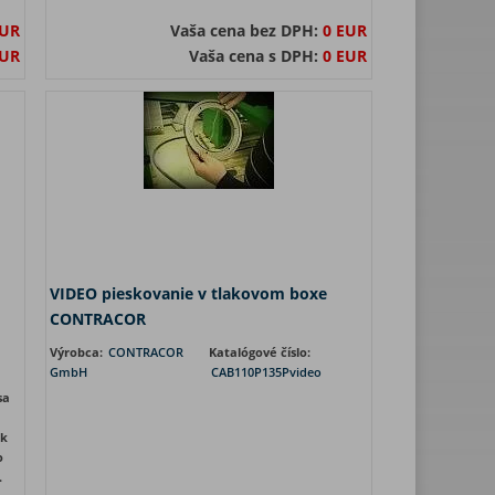
EUR
Vaša cena bez DPH:
0 EUR
EUR
Vaša cena s DPH:
0 EUR
VIDEO pieskovanie v tlakovom boxe
CONTRACOR
Výrobca:
CONTRACOR
Katalógové číslo:
GmbH
CAB110P135Pvideo
sa
ok
o
.