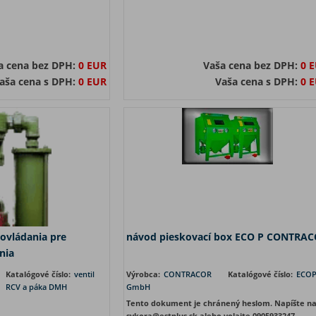
a cena bez DPH:
0 EUR
Vaša cena bez DPH:
0 
aša cena s DPH:
0 EUR
Vaša cena s DPH:
0 
ovládania pre
návod pieskovací box ECO P CONTRA
nia
Katalógové číslo:
ventil
Výrobca:
CONTRACOR
Katalógové číslo:
ECO
RCV a páka DMH
GmbH
Tento dokument je chránený heslom. Napíšte n
sykora@estplus.sk alebo volajte 0905933247.