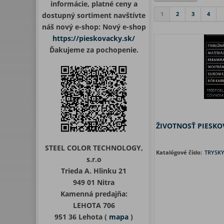
informácie, platné ceny a
1
2
3
4
dostupný sortiment navštívte
náš nový e-shop: Nový e-shop
https://pieskovacky.sk/
Ďakujeme za pochopenie.
ŽIVOTNOSŤ PIESKO
STEEL COLOR TECHNOLOGY,
Katalógové číslo:
TRYSK
s.r.o
Trieda A. Hlinku 21
949 01 Nitra
Kamenná predajňa:
LEHOTA 706
951 36 Lehota (
mapa
)