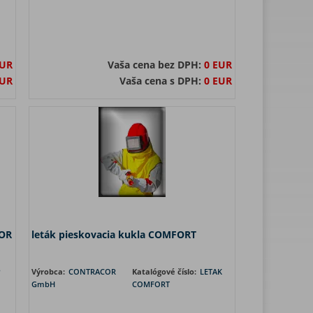
EUR
Vaša cena bez DPH:
0 EUR
EUR
Vaša cena s DPH:
0 EUR
COR
leták pieskovacia kukla COMFORT
P
Výrobca:
CONTRACOR
Katalógové číslo:
LETAK
GmbH
COMFORT
a