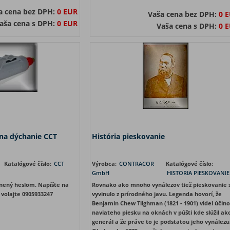
a cena bez DPH:
0 EUR
Vaša cena bez DPH:
0 
aša cena s DPH:
0 EUR
Vaša cena s DPH:
0 
 na dýchanie CCT
História pieskovanie
Katalógové číslo:
CCT
Výrobca:
CONTRACOR
Katalógové číslo:
GmbH
HISTORIA PIESKOVANIE
nený heslom. Napíšte na
Rovnako ako mnoho vynálezov tiež pieskovanie 
 volajte 0905933247
vyvinulo z prírodného javu. Legenda hovorí, že
Benjamin Chew Tilghman (1821 - 1901) videl účin
naviateho piesku na oknách v púšti kde slúžil ak
generál a že práve to je podstatou jeho vynálezu