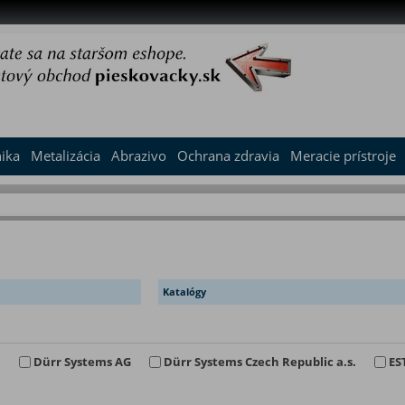
nika
Metalizácia
Abrazivo
Ochrana zdravia
Meracie prístroje
Katalógy
H
Dürr Systems AG
Dürr Systems Czech Republic a.s.
EST