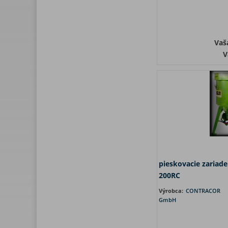
Vaš
V
pieskovacie zariad
200RC
Výrobca:
CONTRACOR
GmbH