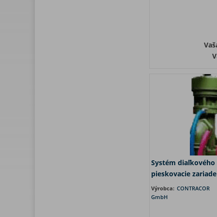
Vaš
V
Systém diaľkového 
pieskovacie zariade
Výrobca:
CONTRACOR
GmbH