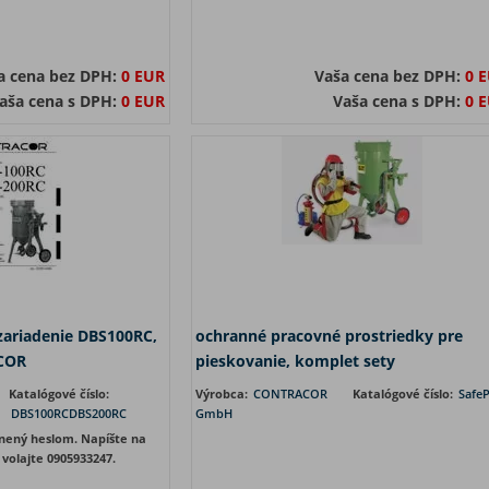
a cena bez DPH:
0 EUR
Vaša cena bez DPH:
0 
aša cena s DPH:
0 EUR
Vaša cena s DPH:
0 
zariadenie DBS100RC,
ochranné pracovné prostriedky pre
COR
pieskovanie, komplet sety
Katalógové číslo:
Výrobca:
CONTRACOR
Katalógové číslo:
Safe
DBS100RCDBS200RC
GmbH
nený heslom. Napíšte na
volajte 0905933247.