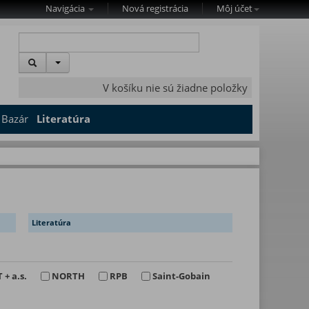
Navigácia
Nová registrácia
Môj účet
V košíku nie sú žiadne položky
Bazár
Literatúra
Literatúra
 + a.s.
NORTH
RPB
Saint-Gobain