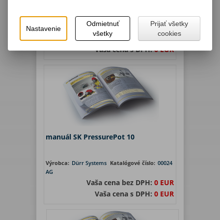
Výrobca:
Dürr Systems
Katalógové číslo:
R1100
Odmietnuť
Prijať všetky
AG
Nastavenie
všetky
cookies
Vaša cena bez DPH:
0 EUR
Vaša cena s DPH:
0 EUR
manuál SK PressurePot 10
Výrobca:
Dürr Systems
Katalógové číslo:
00024
AG
Vaša cena bez DPH:
0 EUR
Vaša cena s DPH:
0 EUR