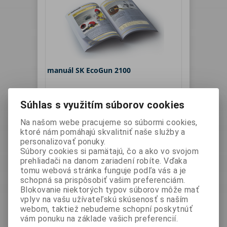
manuál SK EcoGun 2100
Výrobca:
Dürr Systems
Katalógové číslo:
00023
Súhlas s využitím súborov cookies
AG
Vaša cena bez DPH:
0 EUR
Na našom webe pracujeme so súbormi cookies,
Vaša cena s DPH:
0 EUR
ktoré nám pomáhajú skvalitniť naše služby a
personalizovať ponuky.
Súbory cookies si pamätajú, čo a ako vo svojom
prehliadači na danom zariadení robíte. Vďaka
tomu webová stránka funguje podľa vás a je
schopná sa prispôsobiť vašim preferenciám.
Blokovanie niektorých typov súborov môže mať
vplyv na vašu užívateľskú skúsenosť s naším
webom, taktiež nebudeme schopní poskytnúť
vám ponuku na základe vašich preferencií.
lakovací robot EcoRP 10 R1100