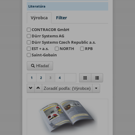
Literatúra
Výrobca
Filter
CONTRACOR GmbH
Dürr Systems AG
Dürr Systems Czech Republic a.s.
EST + a.s.
NORTH
RPB
Saint-Gobain
Hľadať
1
2
3
4
Zoradiť podľa: (
Výrobce
)