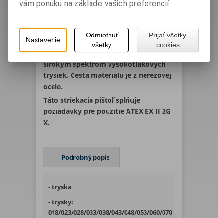
vám ponuku na základe vašich preferencií.
báze rozpúšťadla a vody, penetračné
nátery a moridlá. Je určená hlavne k
nástriku v strojárenskom a
Odmietnuť
Prijať všetky
drevárskom priemysle.
Nastavenie
všetky
cookies
EcoGun AA 2100 je možné osadiť
širokým spektrom vysokotlakových
trysiek. Cesta materiálu je z nerezovej
ocele.
Táto striekacia pištoľ splňuje
požiadavky pre použitie ATEX EX II 2G
X.
Podrobný popis
- tryska
- trysky:
018/023/028/033/038/043/048/053/060/070