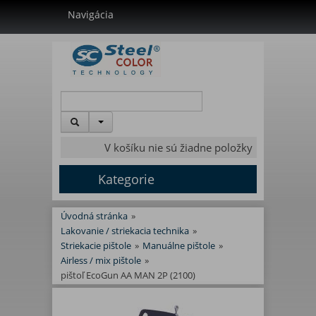
Navigácia
V košíku nie sú žiadne položky
Kategorie
Úvodná stránka
»
Lakovanie / striekacia technika
»
Striekacie pištole
»
Manuálne pištole
»
Airless / mix pištole
»
pištoľ EcoGun AA MAN 2P (2100)