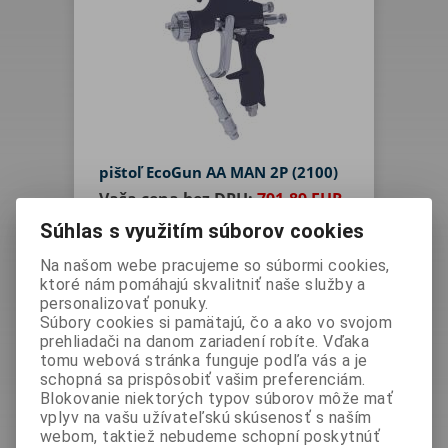
pištoľ EcoGun AA MAN 2P (2100)
Vaša cena bez DPH:
791,89 EUR
Vaša cena s DPH:
974,025 EUR
Súhlas s využitím súborov cookies
Na našom webe pracujeme so súbormi cookies,
ktoré nám pomáhajú skvalitniť naše služby a
Výrobca:
Dürr Systems AG
personalizovať ponuky.
Katalógové číslo:
N36220002V
Súbory cookies si pamätajú, čo a ako vo svojom
prehliadači na danom zariadení robíte. Vďaka
Otázka na výrobok
tomu webová stránka funguje podľa vás a je
Pištoľ EcoGun AA 2100 je určená pre
schopná sa prispôsobiť vašim preferenciám.
vysokotlakový nástrik s prídavným
Blokovanie niektorých typov súborov môže mať
vzduchom s maximálnym tlakom 250
vplyv na vašu užívateľskú skúsenosť s naším
webom, taktiež nebudeme schopní poskytnúť
bar. Aplikuje náterové materiály na