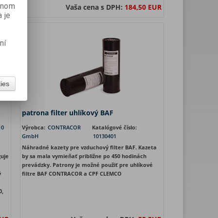
danom
EUR
Vaša cena s DPH:
184,50 EUR
 je
ní
kies
patrona filter uhlíkový BAF
10
Výrobca:
CONTRACOR
Katalógové číslo:
GmbH
10130401
Náhradné kazety pre vzduchový filter BAF. Kazeta
uje
by sa mala vymieňať približne po 450 hodinách
prevádzky. Patrony je možné použiť pre uhlíkové
ý
filtre BAF CONTRACOR a CPF CLEMCO
0,