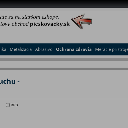
nika
Metalizácia
Abrazivo
Ochrana zdravia
Meracie prístroj
uchu -
H
RPB