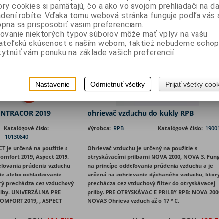
ry cookies si pamätajú, čo a ako vo svojom prehliadači na 
ena s DPH:
328,41 EUR
Vaša cena s DPH:
586,71 
adení robíte. Vďaka tomu webová stránka funguje podľa vás a
pná sa prispôsobiť vašim preferenciám.
ovanie niektorých typov súborov môže mať vplyv na vašu
vateľskú skúsenosť s naším webom, taktiež nebudeme schop
ytnúť vám ponuku na základe vašich preferencií.
Nastavenie
Odmietnuť všetky
Prijať všetky coo
CONTRACOR 2019
ohrievač vzduchu do kukly RPB
Katalógové číslo:
Výrobca:
RPB
Katalógové číslo:
1900
10130840
T je určená na použitie s
Ohrievač vzduchu je určený na použitie s
omfort 2019, Aspect 2019.
otryskávacími prilbami NOVA 2000, NOVA 3. Fung
eľovania prúdenia vzduchu
na princípe oddeľovania prúdenia vzduchu a je
nie alebo ochladzovanie
určená na zohrievanie dýchaného vzduchu, ktor
rý prechádza cez vzduchový
prechádza cez vzduchový filter do otryskávacej
rilby. UNIVERZÁLNA PRE
prilby. PRE OTRYSKÁVACIE PRILBY RPB: NOVA 200
OMFORT 2019, , ASPECT
NOVA3 Ohrieva vzduch až o 17 ° C.