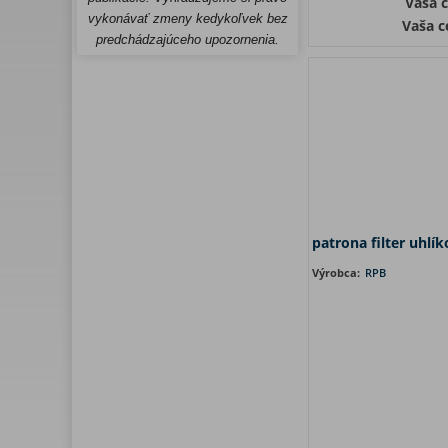
Vaša 
vykonávať zmeny kedykoľvek bez
Vaša c
predchádzajúceho upozornenia.
patrona filter uhlí
Výrobca:
RPB