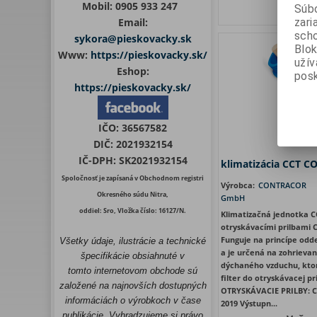
Mobil:
0905 933 247
Súbo
Vaša c
Email:
zari
scho
sykora@pieskovacky.sk
Blok
Www:
https://pieskovacky.sk/
uží
Eshop:
posk
https://pieskovacky.sk/
IČO:
36567582
DIČ:
2021932154
IČ-DPH:
SK2021932154
klimatizácia CCT 
Spoločnosť je zapísaná v Obchodnom registri
Výrobca:
CONTRACOR
Okresného súdu Nitra,
GmbH
oddiel: Sro, Vložka číslo: 16127/N.
Klimatizačná jednotka CC
otryskávacími prilbami C
Funguje na princípe odd
Všetky údaje, ilustrácie a technické
a je určená na zohrieva
špecifikácie obsiahnuté v
dýchaného vzduchu, kto
tomto internetovom obchode sú
filter do otryskávacej p
založené na najnovších dostupných
OTRYSKÁVACIE PRILBY: C
informáciách o výrobkoch v čase
2019 Výstupn...
publikácie. Vyhradzujeme si právo