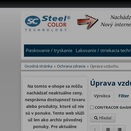
Pieskovanie / tryskanie
Lakovanie / striekacia tech
Úvodná stránka
»
Ochrana zdravia
»
Úprava vzduchu
Úprava vzd
Na tomto e-shope sa môžu
nachádzať neaktuálne ceny,
Výrobca
Filter
nesprávna dostupnosť tovaru
alebo produkty, ktoré už nie
CONTRACOR Gmb
sú v ponuke. Tento web slúži
Hľadať
už len ako archív pôvodnej
ponuky. Pre aktuálne
1