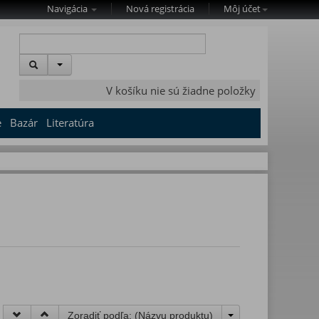
Navigácia
Nová registrácia
Môj účet
V košíku nie sú žiadne položky
e
Bazár
Literatúra
Zoradiť podľa: (
Názvu produktu
)