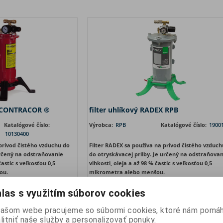
AF CONTRACOR ®
filter uhlíkový RADEX RPB
Katalógové číslo:
Výrobca:
RPB
Katalógové číslo:
1900
10130400
 prívod čistého vzduchu do
Filter RADEX sa používa na prívod čistého vzduch
určený na odstraňovanie
do otryskávacej prilby. Je určený na odstraňovan
častíc s veľkosťou 0,5
vlhkosti, oleja a až 98 % častíc s veľkosťou 0,5
ou.
mikrometra alebo menšou.
las s využitím súborov cookies
našom webe pracujeme so súbormi cookies, ktoré nám pomáh
cena bez DPH:
267 EUR
Vaša cena bez DPH:
477 
litniť naše služby a personalizovať ponuky.