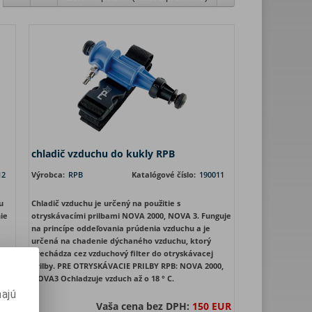
chladič vzduchu do kukly RPB
12
Výrobca:
RPB
Katalógové číslo:
190011
u
Chladič vzduchu je určený na použitie s
ie
otryskávacími prilbami NOVA 2000, NOVA 3. Funguje
na princípe oddeľovania prúdenia vzduchu a je
určená na chadenie dýchaného vzduchu, ktorý
prechádza cez vzduchový filter do otryskávacej
prilby. PRE OTRYSKÁVACIE PRILBY RPB: NOVA 2000,
NOVA3 Ochladzuje vzduch až o 18 ° C.
ajú
EUR
Vaša cena bez DPH:
150 EUR