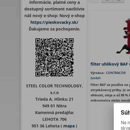
informácie, platné ceny a
dostupný sortiment navštívte
náš nový e-shop: Nový e-shop
https://pieskovacky.sk/
Ďakujeme za pochopenie.
filter uhlíkový B
Výrobca:
CONTRACOR
GmbH
Filter BAF sa používa na
STEEL COLOR TECHNOLOGY,
otryskávacej prilby. Je 
s.r.o
vlhkosti, oleja a až 98 % 
Trieda A. Hlinku 21
mikrometra alebo menš
949 01 Nitra
Súh
Kamenná predajňa:
LEHOTA 706
Na 
951 36 Lehota (
mapa
)
Vaša 
skva