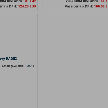
cena bez DPH:
101 EUR
Vaša cena bez DPH:
135 
ena s DPH:
124,23 EUR
Vaša cena s DPH:
166,05 
kový RADEX
Katalógové číslo:
190013