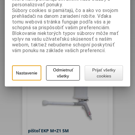
elektrokinetika -
personalizovať ponuky.
Súbory cookies si pamätajú, čo a ako vo svojom
prehliadači na danom zariadení robíte. Vďaka
Výrobca
Filter
tomu webová stránka funguje podľa vás a je
schopná sa prispôsobiť vašim preferenciám.
EST + a.s.
Blokovanie niektorých typov súborov môže mať
vplyv na vašu užívateľskú skúsenosť s naším
Hľadať
webom, taktiež nebudeme schopní poskytnúť
vám ponuku na základe vašich preferencií.
1
Zoradiť podľa: (
Názvu produktu
)
Odmietnuť
Prijať všetky
Nastavenie
všetky
cookies
pištoľ EKP M+Z1 5M