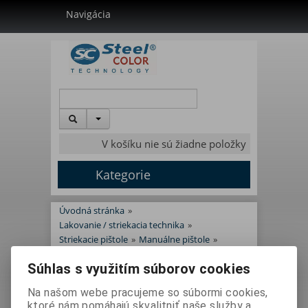
Navigácia
V košíku nie sú žiadne položky
Kategorie
Úvodná stránka
»
Lakovanie / striekacia technika
»
Striekacie pištole
»
Manuálne pištole
»
Nanášanie plastov elektrokinetika
Súhlas s využitím súborov cookies
Nanášanie plastov
Na našom webe pracujeme so súbormi cookies,
ktoré nám pomáhajú skvalitniť naše služby a