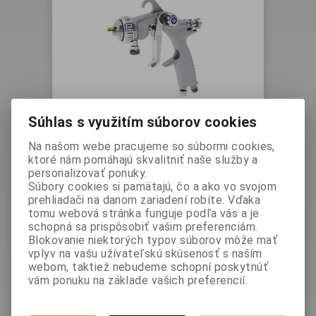
Súhlas s využitím súborov cookies
pištoľ EcoGun AS MAN 1PF (249)
Vaša cena bez DPH:
443,30 EUR
Na našom webe pracujeme so súbormi cookies,
Vaša cena s DPH:
545,259 EUR
ktoré nám pomáhajú skvalitniť naše služby a
personalizovať ponuky.
Súbory cookies si pamätajú, čo a ako vo svojom
prehliadači na danom zariadení robíte. Vďaka
Výrobca:
Dürr Systems AG
tomu webová stránka funguje podľa vás a je
Katalógové číslo:
N36200007V
schopná sa prispôsobiť vašim preferenciám.
Blokovanie niektorých typov súborov môže mať
Otázka na výrobok
vplyv na vašu užívateľskú skúsenosť s naším
Vzduchová striekacia pištoľ EcoGun AS
webom, taktiež nebudeme schopní poskytnúť
MAN 1PF (249) s tlakovým podávaním
vám ponuku na základe vašich preferencií.
materiálu. Veľmi ľahká a perfektne
vyvážená s jednoosovým ovládaním a