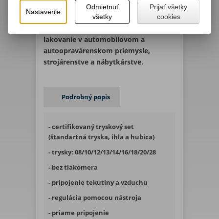
tlakovým prívodom materiálu,
Odmietnuť
Prijať všetky
Nastavenie
navrhnutá pre najvyššiu akosť
všetky
cookies
nástriku. Je zvlášť vhodná pre finálne
lakovanie v automobilovom a
autoopravárenskom priemysle,
strojárenstve a nábytkárstve.
Podrobný popis
- certifikovaný tryskový set
(štandartná tryska, ihla a hubica)
- trysky: 08/10/12/13/14/16/18/20/28
- bez tlakomera
- pripojenie tekutiny a vzduchu
- regulácia pomocou nástroja
- priame pripojenie