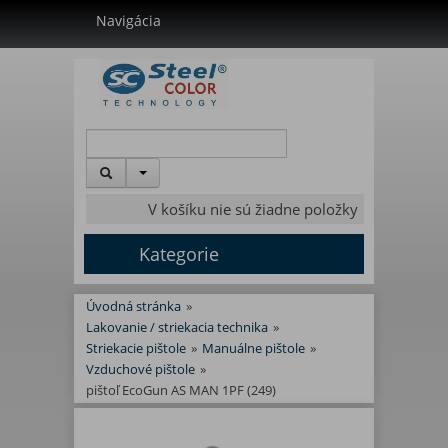
Navigácia
V košíku nie sú žiadne položky
Kategorie
Úvodná stránka
»
Lakovanie / striekacia technika
»
Striekacie pištole
»
Manuálne pištole
»
Vzduchové pištole
»
pištoľ EcoGun AS MAN 1PF (249)