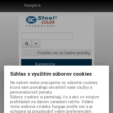
Navigácia
V košíku nie sú žiadne položky
Kategorie
Súhlas s využitím súborov cookies
Úvodná stránka
»
Literatúra
»
Návody
»
Na našom webe pracujeme so súbormi cookies,
Lakovanie návody
»
Príslušenstvo lakovanie
»
ktoré nám pomáhajú skvalitniť naše služby a
Pneumaticke miešadlá
»
personalizovať ponuky.
manuál SK AgitatorA FIX R PR
Súbory cookies si pamätajú, čo a ako vo svojom
prehliadači na danom zariadení robíte. Vďaka
tomu webová stránka funguje podľa vás a je
schopná sa prispôsobiť vašim preferenciám.