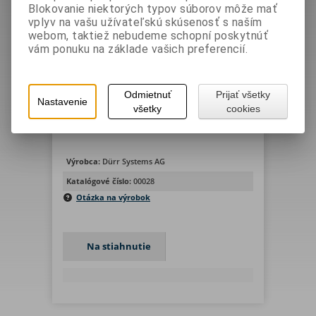
Blokovanie niektorých typov súborov môže mať
vplyv na vašu užívateľskú skúsenosť s naším
webom, taktiež nebudeme schopní poskytnúť
vám ponuku na základe vašich preferencií.
manuál SK AgitatorA FIX R PR
Odmietnuť
Prijať všetky
Vaša cena bez DPH:
0 EUR
Nastavenie
Vaša cena s DPH:
0 EUR
všetky
cookies
Výrobca:
Dürr Systems AG
Katalógové číslo:
00028
Otázka na výrobok
Na stiahnutie