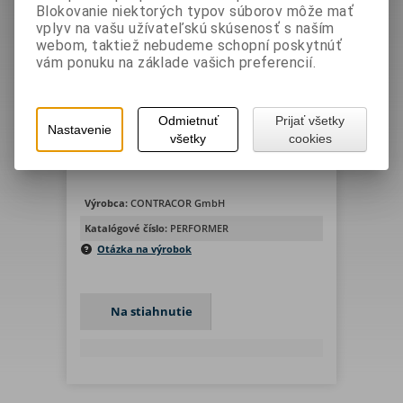
Blokovanie niektorých typov súborov môže mať
vplyv na vašu užívateľskú skúsenosť s naším
webom, taktiež nebudeme schopní poskytnúť
vám ponuku na základe vašich preferencií.
katalóg pieskovacie trysky
PERFORMER CONTRACOR
Vaša cena bez DPH:
0 EUR
Odmietnuť
Prijať všetky
Nastavenie
Vaša cena s DPH:
0 EUR
všetky
cookies
Výrobca:
CONTRACOR GmbH
Katalógové číslo:
PERFORMER
Otázka na výrobok
Na stiahnutie