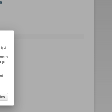
ok
ajú
danom
 je
ní
kies