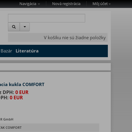
Navigácia
Nová registrácia
Môj účet
V košíku nie sú žiadne položky
Bazár
Literatúra
vacia kukla COMFORT
z DPH:
0 EUR
DPH:
0 EUR
R GmbH
TAK COMFORT