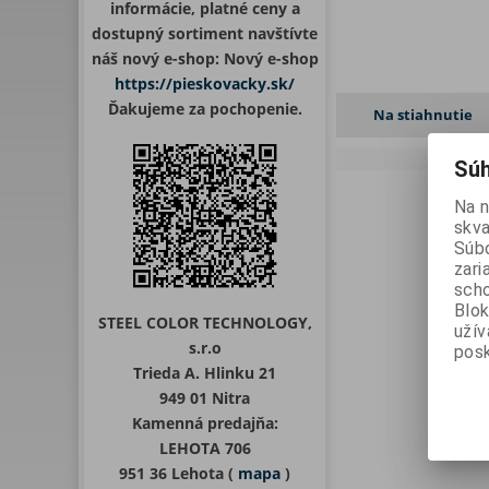
informácie, platné ceny a
dostupný sortiment navštívte
náš nový e-shop: Nový e-shop
https://pieskovacky.sk/
Ďakujeme za pochopenie.
Na stiahnutie
Súh
Na 
skva
Súbo
zari
scho
Blok
STEEL COLOR TECHNOLOGY,
uží
s.r.o
posk
Trieda A. Hlinku 21
949 01 Nitra
Kamenná predajňa:
LEHOTA 706
951 36 Lehota (
mapa
)