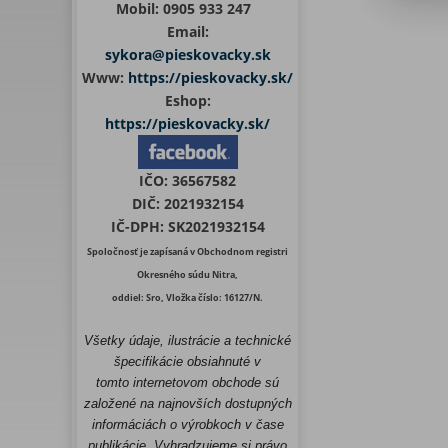
Mobil:
0905 933 247
Email:
sykora@pieskovacky.sk
Www:
https://pieskovacky.sk/
Eshop:
https://pieskovacky.sk/
IČO:
36567582
DIČ:
2021932154
IČ-DPH:
SK2021932154
Spoločnosť je zapísaná v Obchodnom registri
Okresného súdu Nitra,
oddiel: Sro, Vložka číslo: 16127/N.
Všetky údaje, ilustrácie a technické
špecifikácie obsiahnuté v
tomto internetovom obchode sú
založené na najnovších dostupných
informáciách o výrobkoch v čase
publikácie. Vyhradzujeme si právo