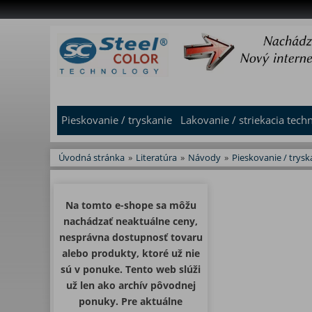
Pieskovanie / tryskanie
Lakovanie / striekacia tech
Úvodná stránka
»
Literatúra
»
Návody
»
Pieskovanie / trys
Na tomto e-shope sa môžu
nachádzať neaktuálne ceny,
nesprávna dostupnosť tovaru
alebo produkty, ktoré už nie
sú v ponuke. Tento web slúži
už len ako archív pôvodnej
ponuky. Pre aktuálne