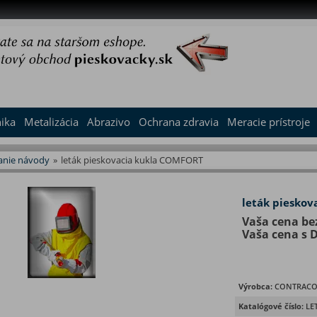
nika
Metalizácia
Abrazivo
Ochrana zdravia
Meracie prístroje
kanie návody
»
leták pieskovacia kukla COMFORT
leták piesko
Vaša cena be
Vaša cena s 
Výrobca:
CONTRACO
Katalógové číslo:
LE