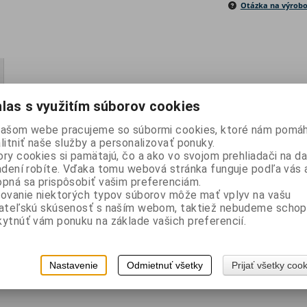
Otázka na výrob
las s využitím súborov cookies
našom webe pracujeme so súbormi cookies, ktoré nám pomáh
litniť naše služby a personalizovať ponuky.
ry cookies si pamätajú, čo a ako vo svojom prehliadači na 
adení robíte. Vďaka tomu webová stránka funguje podľa vás a
pná sa prispôsobiť vašim preferenciám.
ovanie niektorých typov súborov môže mať vplyv na vašu
vateľskú skúsenosť s naším webom, taktiež nebudeme schop
ytnúť vám ponuku na základe vašich preferencií.
Nastavenie
Odmietnuť všetky
Prijať všetky coo