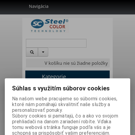
Navigácia
V košíku nie sú žiadne položky
Kategorie
Súhlas s využitím súborov cookies
Úvodná stránka
»
Meracie prístroje
»
Na našom webe pracujeme so súbormi cookies,
Hrúbkomery
»
ktoré nám pomáhajú skvalitniť naše služby a
mierka mokrých náterov WG-1 Lakovanie
personalizovať ponuky.
Súbory cookies si pamätajú, čo a ako vo svojom
prehliadači na danom zariadení robíte. Vďaka
tomu webová stránka funguje podľa vás a je
schopná sa prispôsobiť vašim preferenciám.