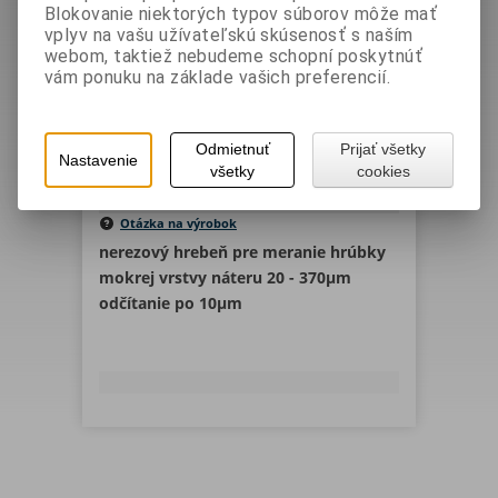
mierka mokrých náterov WG-1
Blokovanie niektorých typov súborov môže mať
Lakovanie
vplyv na vašu užívateľskú skúsenosť s naším
webom, taktiež nebudeme schopní poskytnúť
Vaša cena bez DPH:
70,30 EUR
vám ponuku na základe vašich preferencií.
Vaša cena s DPH:
86,469 EUR
Odmietnuť
Prijať všetky
Nastavenie
Výrobca:
TQC
všetky
cookies
Katalógové číslo:
000046
Otázka na výrobok
nerezový hrebeň pre meranie hrúbky
mokrej vrstvy náteru 20 - 370µm
odčítanie po 10µm