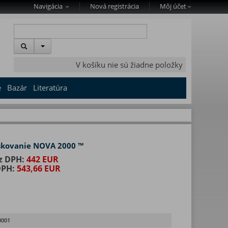
Navigácia
Nová registrácia
Môj účet
V košíku nie sú žiadne položky
e
Bazár
Literatúra
eskovanie NOVA 2000 ™
z DPH:
442 EUR
DPH:
543,66 EUR
0001