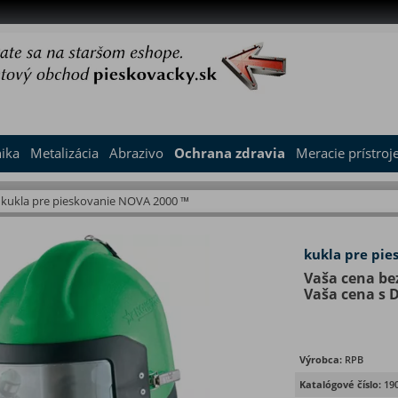
nika
Metalizácia
Abrazivo
Ochrana zdravia
Meracie prístroj
kukla pre pieskovanie NOVA 2000 ™
kukla pre pi
Vaša cena be
Vaša cena s 
Výrobca:
RPB
Katalógové číslo:
19