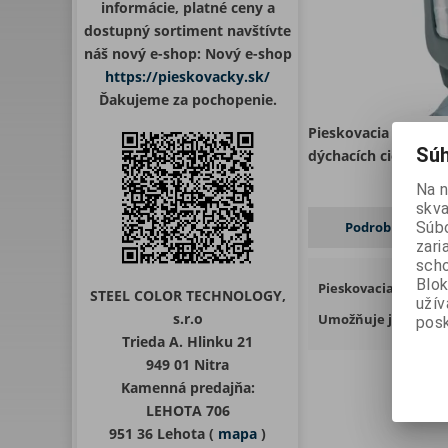
informácie, platné ceny a
dostupný sortiment navštívte
náš nový e-shop: Nový e-shop
https://pieskovacky.sk/
Ďakujeme za pochopenie.
Pieskovacia kukla N
Súh
dýchacích ciest tes
Na 
skva
Súbo
Podrobný popis
zari
scho
Blok
Pieskovacia kukla N
STEEL COLOR TECHNOLOGY,
uží
s.r.o
Umožňuje jednoduch
posk
Trieda A. Hlinku 21
949 01 Nitra
Kamenná predajňa:
LEHOTA 706
951 36 Lehota (
mapa
)