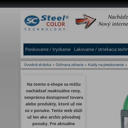
Pieskovanie / tryskanie
Lakovanie / striekacia tech
Úvodná stránka
»
Ochrana zdravia
»
Kukly na pieskovanie
»
Na tomto e-shope sa môžu
nachádzať neaktuálne ceny,
nesprávna dostupnosť tovaru
alebo produkty, ktoré už nie
sú v ponuke. Tento web slúži
už len ako archív pôvodnej
ponuky. Pre aktuálne