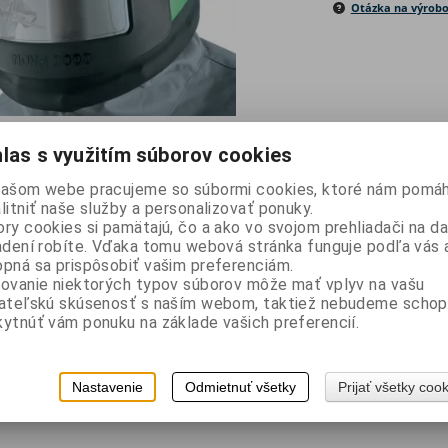
Otázka na výrob
OVA 2000 ™ odolná ľahká a veľmi pohodlná s nylonovou bundou. 
las s využitím súborov cookies
tované a schválené, vrátane NIOSH, CE a AS / NZS. Hmotnosť 2200
našom webe pracujeme so súbormi cookies, ktoré nám pomáh
litniť naše služby a personalizovať ponuky.
ry cookies si pamätajú, čo a ako vo svojom prehliadači na 
adení robíte. Vďaka tomu webová stránka funguje podľa vás a
pná sa prispôsobiť vašim preferenciám.
ovanie niektorých typov súborov môže mať vplyv na vašu
OVA 2.000 ™ je vyvinutá odborníkmi na pieskovanie. Spoločnosť RPB®
vateľskú skúsenosť s naším webom, taktiež nebudeme schop
é používanie a lepší výkon tryskania.
ytnúť vám ponuku na základe vašich preferencií.
Nastavenie
Odmietnuť všetky
Prijať všetky coo