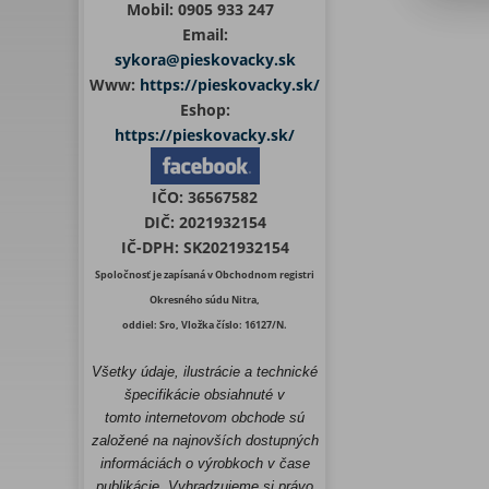
Mobil:
0905 933 247
Email:
sykora@pieskovacky.sk
Www:
https://pieskovacky.sk/
Eshop:
https://pieskovacky.sk/
IČO:
36567582
DIČ:
2021932154
IČ-DPH:
SK2021932154
Spoločnosť je zapísaná v Obchodnom registri
Okresného súdu Nitra,
oddiel: Sro, Vložka číslo: 16127/N.
Všetky údaje, ilustrácie a technické
špecifikácie obsiahnuté v
tomto internetovom obchode sú
založené na najnovších dostupných
informáciách o výrobkoch v čase
publikácie. Vyhradzujeme si právo