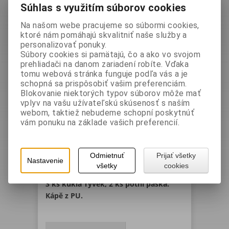
Vaša cena bez DPH:
275 EUR
Súhlas s využitím súborov cookies
Vaša cena s DPH:
338,25 EUR
Na našom webe pracujeme so súbormi cookies,
ktoré nám pomáhajú skvalitniť naše služby a
personalizovať ponuky.
Výrobca:
NORTH
Súbory cookies si pamätajú, čo a ako vo svojom
prehliadači na danom zariadení robíte. Vďaka
Katalógové číslo:
A114400
tomu webová stránka funguje podľa vás a je
Otázka na výrobok
schopná sa prispôsobiť vašim preferenciám.
Kukla vyrobená z velmi flexibilního a
Blokovanie niektorých typov súborov môže mať
lehkého polyuretanu s ochranou krku
vplyv na vašu užívateľskú skúsenosť s naším
webom, taktiež nebudeme schopní poskytnúť
a ramen.
vám ponuku na základe vašich preferencií.
Komplet s opaskem, 1 ks náhradním
Odmietnuť
Prijať všetky
obličejovým těsněním, 10 ks náhradní
Nastavenie
všetky
cookies
folie,
3 ks kukla Tyvek, 2 ks potní páska.
Kápě z PU.