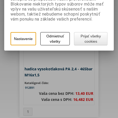
Filter
Blokovanie niektorých typov súborov môže mať
vplyv na vašu užívateľskú skúsenosť s naším
webom, taktiež nebudeme schopní poskytnúť
Hľadať
vám ponuku na základe vašich preferencií.
1
Zoradiť podľa: (
Názvu produktu
)
Odmietnuť
Prijať všetky
Nastavenie
všetky
cookies
hadica vysokotlaková PA 2,4 - 465bar
M16x1,5
Katalógové číslo:
912891
Vaša cena bez DPH:
13,40 EUR
Vaša cena s DPH:
16,482 EUR
1