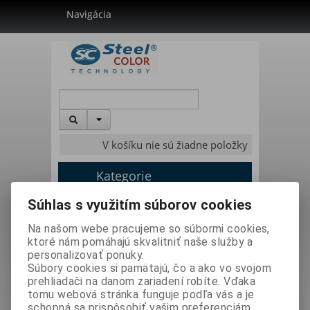
Navigácia
V košíku nie sú žiadne položky
Kategorie
Súhlas s využitím súborov cookies
Úvodná stránka
»
Lakovanie / striekacia technika
»
Na našom webe pracujeme so súbormi cookies,
Príslušenstvo lakovanie
»
Hadice
ktoré nám pomáhajú skvalitniť naše služby a
personalizovať ponuky.
Súbory cookies si pamätajú, čo a ako vo svojom
Hadice -
prehliadači na danom zariadení robíte. Vďaka
tomu webová stránka funguje podľa vás a je
schopná sa prispôsobiť vašim preferenciám.