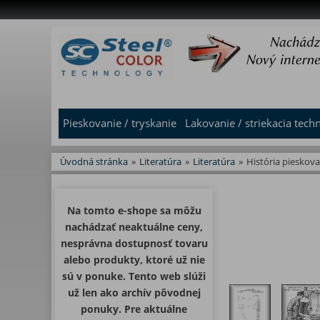
Pieskovanie / tryskanie
Lakovanie / striekacia tech
Úvodná stránka
»
Literatúra
»
Literatúra
»
História pieskova
Na tomto e-shope sa môžu
nachádzať neaktuálne ceny,
nesprávna dostupnosť tovaru
alebo produkty, ktoré už nie
sú v ponuke. Tento web slúži
už len ako archív pôvodnej
ponuky. Pre aktuálne