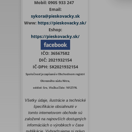
Mobil:
0905 933 247
Email:
sykora@pieskovacky.sk
Www:
https://pieskovacky.sk/
Eshop:
https://pieskovacky.sk/
IČO:
36567582
DIČ:
2021932154
IČ-DPH:
SK2021932154
Spoločnosť je zapísaná v Obchodnom registri
Okresného súdu Nitra,
oddiel: Sro, Vložka číslo: 16127/N.
Všetky údaje, ilustrácie a technické
špecifikácie obsiahnuté v
tomto internetovom obchode sú
založené na najnovších dostupných
informáciách o výrobkoch v čase
publikácie. Vyhradzujeme si právo