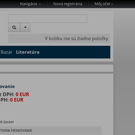
Navigácia
Nová registrácia
Môj účet
V košíku nie sú žiadne položky
Bazár
Literatúra
kovanie
z DPH:
0 EUR
DPH:
0 EUR
R GmbH
STORIA PIESKOVANIE