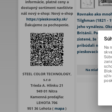
informácie, platné ceny a
dostupný sortiment navštívte
náš nový e-shop: Nový e-shop
Rovnako ako mnoho
https://pieskovacky.sk/
Tilghman (1821 - 1
Ďakujeme za pochopenie.
jeho vynálezu. Oko
Británii. Popisov
Súh
zistené, že Tilghm
pribúdali nápady n
Na 
pieskovacích metód
skva
Súbo
zari
scho
Na stiahnutie
Blok
STEEL COLOR TECHNOLOGY,
uží
s.r.o
posk
Trieda A. Hlinku 21
949 01 Nitra
Kamenná predajňa:
LEHOTA 706
951 36 Lehota (
mapa
)