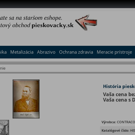
nika
Metalizácia
Abrazivo
Ochrana zdravia
Meracie prístroje
nie
História pies
Vaša cena be
Vaša cena s 
Výrobca:
CONTRACO
Katalógové číslo:
HI