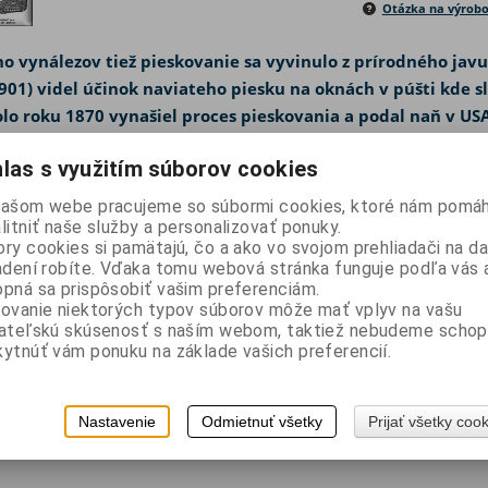
Otázka na výrob
 vynálezov tiež pieskovanie sa vyvinulo z prírodného jav
901) videl účinok naviateho piesku na oknách v púšti kde sl
lo roku 1870 vynašiel proces pieskovania a podal naň v USA
al mnoho aplikácií, pre ktoré je táto technológia jednozna
las s využitím súborov cookies
an mal v patente zvládnuté všetky možné zásady procesu, a
a vylepšenia ! Aj v dnešnej dobe inovácie stále prebiehajú
našom webe pracujeme so súbormi cookies, ktoré nám pomáh
, abraziva, použiteľnosi a v komforte obsluhy.
litniť naše služby a personalizovať ponuky.
ry cookies si pamätajú, čo a ako vo svojom prehliadači na 
adení robíte. Vďaka tomu webová stránka funguje podľa vás a
pná sa prispôsobiť vašim preferenciám.
ovanie niektorých typov súborov môže mať vplyv na vašu
vateľskú skúsenosť s naším webom, taktiež nebudeme schop
ytnúť vám ponuku na základe vašich preferencií.
Nastavenie
Odmietnuť všetky
Prijať všetky coo