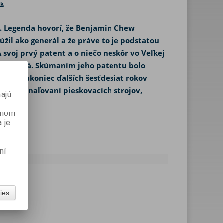
ok
u. Legenda hovorí, že Benjamin Chew
úžil ako generál a že práve to je podstatou
 svoj prvý patent a o niečo neskôr vo Veľkej
čne vhodná. Skúmaním jeho patentu bolo
j keď nakoniec ďalších šesťdesiat rokov
 v zdokonaľovaní pieskovacích strojov,
ajú
danom
 je
ní
kies