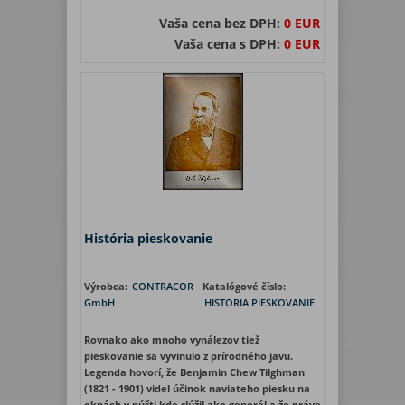
Vaša cena bez DPH:
0 EUR
Vaša cena s DPH:
0 EUR
História pieskovanie
Výrobca:
CONTRACOR
Katalógové číslo:
GmbH
HISTORIA PIESKOVANIE
Rovnako ako mnoho vynálezov tiež
pieskovanie sa vyvinulo z prírodného javu.
Legenda hovorí, že Benjamin Chew Tilghman
(1821 - 1901) videl účinok naviateho piesku na
oknách v púšti kde slúžil ako generál a že práve