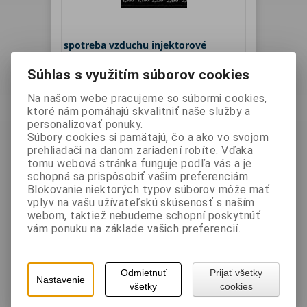
spotreba vzduchu injektorové
pieskovanie
Súhlas s využitím súborov cookies
Výrobca:
CONTRACOR
Katalógové číslo:
GmbH
vzduch injektorove
Na našom webe pracujeme so súbormi cookies,
PIESKOVANIE
ktoré nám pomáhajú skvalitniť naše služby a
spotreba vzduchu pri injektorovom pieskovaní
personalizovať ponuky.
...
Súbory cookies si pamätajú, čo a ako vo svojom
prehliadači na danom zariadení robíte. Vďaka
tomu webová stránka funguje podľa vás a je
schopná sa prispôsobiť vašim preferenciám.
Blokovanie niektorých typov súborov môže mať
vplyv na vašu užívateľskú skúsenosť s naším
webom, taktiež nebudeme schopní poskytnúť
Vaša cena bez DPH:
0 EUR
vám ponuku na základe vašich preferencií.
Vaša cena s DPH:
0 EUR
Odmietnuť
Prijať všetky
Nastavenie
všetky
cookies