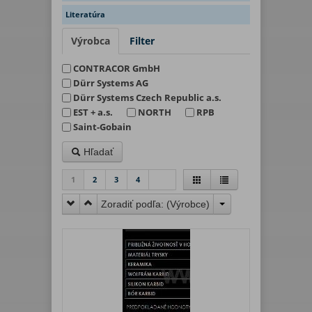
Literatúra
Výrobca
Filter
CONTRACOR GmbH
Dürr Systems AG
Dürr Systems Czech Republic a.s.
EST + a.s.
NORTH
RPB
Saint-Gobain
Hľadať
1
2
3
4
Zoradiť podľa: (
Výrobce
)