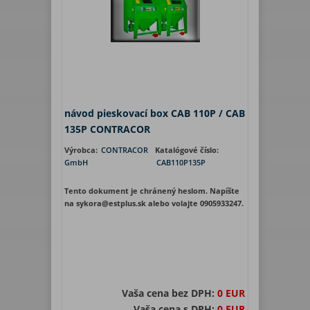
návod pieskovací box CAB 110P / CAB
135P CONTRACOR
Výrobca:
CONTRACOR
Katalógové číslo:
GmbH
CAB110P135P
Tento dokument je chránený heslom. Napíšte
na sykora@estplus.sk alebo volajte 0905933247.
Vaša cena bez DPH:
0 EUR
Vaša cena s DPH:
0 EUR